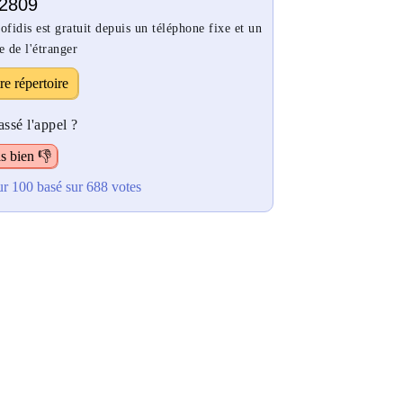
2809
idis est gratuit depuis un téléphone fixe et un
e de l'étranger
re répertoire
ssé l'appel ?
s bien 👎
ur 100
basé sur
688
votes