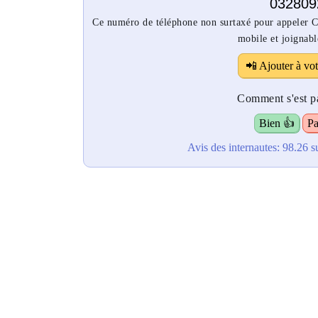
032809
Ce numéro de téléphone non surtaxé pour appeler Cof
mobile et joignabl
📲 Ajouter à vot
Comment s'est pa
Bien 👍
Pa
Avis des internautes:
98.26
s