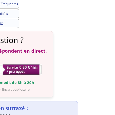
 Fréquentes
ofidis
ité
stion ?
répondent en direct.
medi, de 8h à 20h
– Encart publicitaire
 surtaxé :